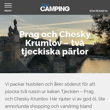
MENY
SÖK PÅ KARTA
Jump
Hem
to
Prag och Chesky
navigation
Krumlov – två
Filmer & Reportage
tjeckiska pärlor
Husbil & Husvagn
Om Gone Camping
Vi packar husbilen och åker söderut för att
Boka camping
plocka två russin ur kakan Tjeckien – Prag
och Chesky Krumlov. Här njuter vi av god öl, lite
annorlunda shopping och vandring bland