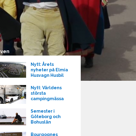
även
Nytt: Årets
nyheter på Elmia
Husvagn Husbil
Nytt: Världens
största
campingmässa
Semester i
Göteborg och
Bohuslän
Bourgognes