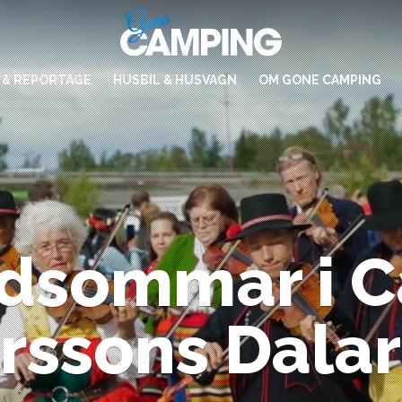
 & REPORTAGE
HUSBIL & HUSVAGN
OM GONE CAMPING
dsommar i C
rssons Dala