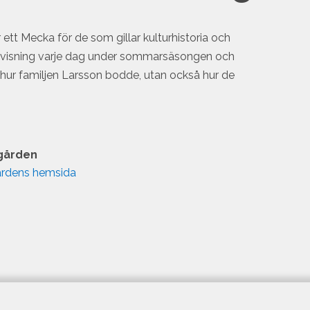
r ett Mecka för de som gillar kulturhistoria och
r visning varje dag under sommarsäsongen och
 i hur familjen Larsson bodde, utan också hur de
-gården
årdens hemsida