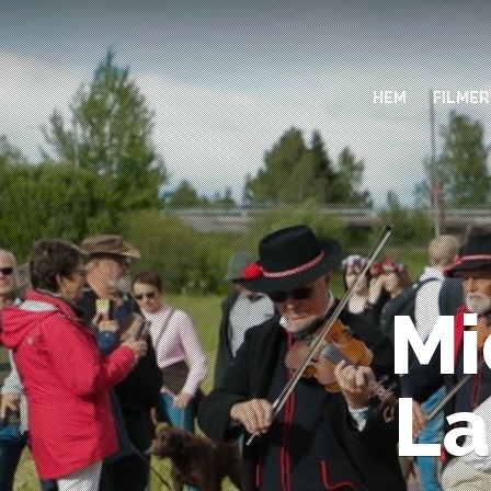
Jump
to
navigation
HEM
FILMER
Mi
La