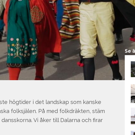
Se 
te högtider i det landskap som kanske
ka folksjälen. På med folkdräkten, stäm
ansskorna. Vi åker till Dalarna och firar