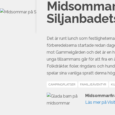
Midsommarfi
Siljanbade
Det är runt lunch som festligheter
förberedelserna startade redan dag
mot Gammelgården och det är en hä
unga tillsammans går för att fira en 
Folkdräkter, fioler, ringdans och hu
spelar sina vanliga spratt denna hög
CAMPINGPLATSER
FAMILJEÄVENTYR
KU
Midsommarfira
Läs mer på Visit