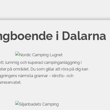
ngboende i Dalarna
ött, lummig och kuperad campinganläggning i
eter på området. Du som gillar att röra på dig kan
ggningens närmsta grannar – idrotts- och
urreservatet.