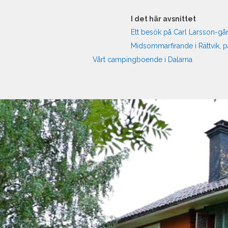
I det här avsnittet
Ett besök på Carl Larsson-gå
Midsommarfirande i Rättvik, 
Vårt campingboende i Dalarna