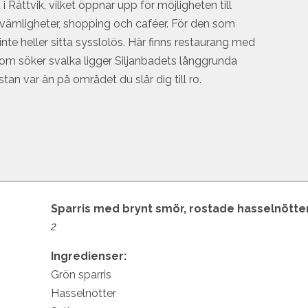
i Rättvik, vilket öppnar upp för möjligheten till
ekvämligheter, shopping och caféer. För den som
inte heller sitta sysslolös. Här finns restaurang med
 som söker svalka ligger Siljanbadets långgrunda
tan var än på området du slår dig till ro.
Sparris med brynt smör, rostade hasselnött
2
Ingredienser:
Grön sparris
Hasselnötter