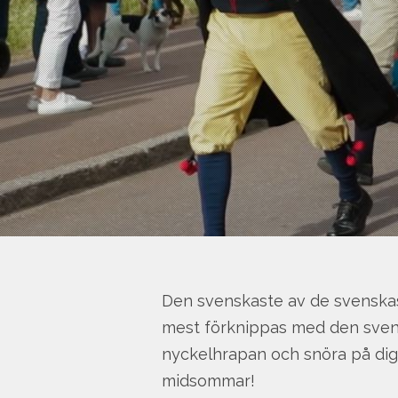
Den svenskaste av de svenskas
mest förknippas med den svens
nyckelhrapan och snöra på dig d
midsommar!