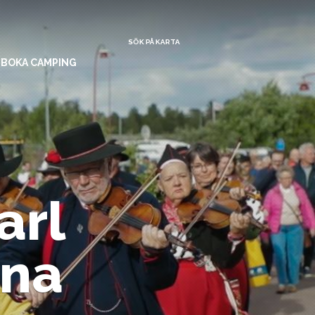
SÖK PÅ KARTA
BOKA CAMPING
arl
rna