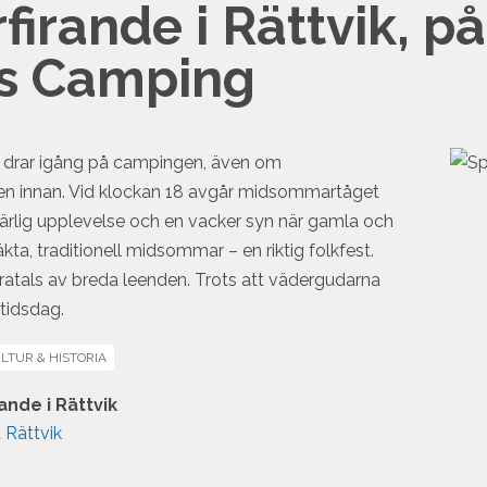
rande i Rättvik, på
ts Camping
na drar igång på campingen, även om
en innan. Vid klockan 18 avgår midsommartåget
m
rlig upplevelse och en vacker syn när gamla och
äkta, traditionell midsommar – en riktig folkfest.
i-
ndratals av breda leenden. Trots att vädergudarna
tidsdag.
r
LTUR & HISTORIA
nde i Rättvik
 Rättvik