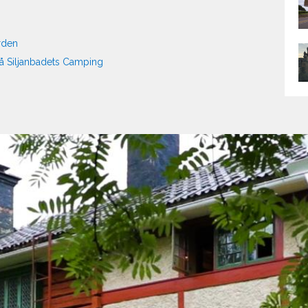
rden
på Siljanbadets Camping