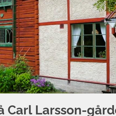
å Carl Larsson-går