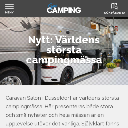
MENY
SÖK PÅ KARTA
Jump
Hem
to
Nytt: Världens
navigation
största
Filmer & Reportage
campingmässa
Husbil & Husvagn
Om Gone Camping
Caravan Salon i Düsseldorf är världens största
Boka camping
campingmässa. Här presenteras både stora
och små nyheter och hela mässan är en
upplevelse utöver det vanliga. Självklart fanns