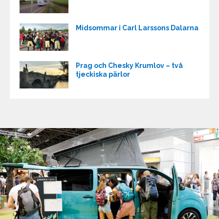
Midsommar i Carl Larssons Dalarna
Prag och Chesky Krumlov – två
tjeckiska pärlor