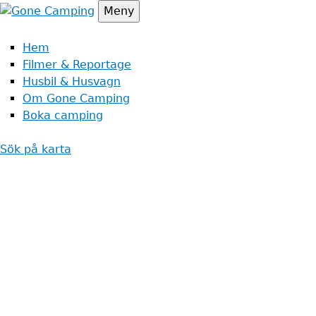
Jump
Meny
to
navigation
Hem
Filmer & Reportage
Husbil & Husvagn
Om Gone Camping
Boka camping
Sök på karta