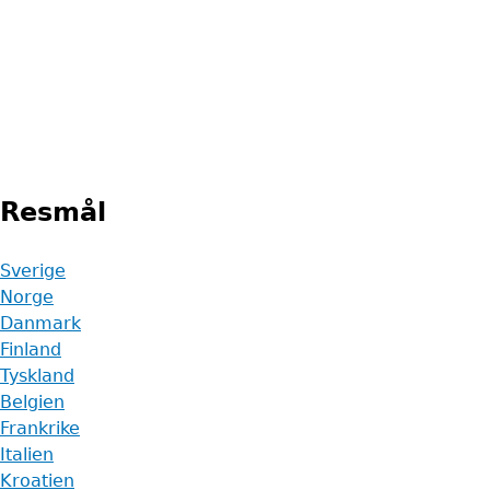
Resmål
Sverige
Norge
Danmark
Finland
Tyskland
Belgien
Frankrike
Italien
Kroatien