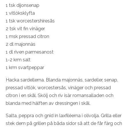
1 tsk dijonsenap
1 vitlöksklyfta
1 tsk worcestershiresås
2 tsk vit fin vinäger
1 msk pressad citron
2 dl majonnäs
1 dl riven parmesanost
1-2 krm salt
1 krm svartpeppar
Hacka sardellerna. Blanda majonnäs, sardeller, senap,
pressad vitlök, worcestersås, vinäger och pressad
citron i en skål. Skölj och riv isär romansalladen och
blanda med hälften av dressingen i skål.
Salta, peppra och gnid in laxfiléerna i olivolja. Grilla eller
stek dem på grillen på båda sidor så att de får färg och