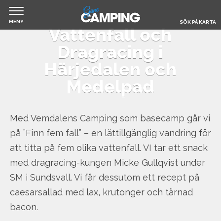
MENY
SÖK PÅ KARTA
Vattenfall och
Jump
Dragracing i
Hem
to
Härjedalen och
navigation
Medelpad
Filmer & Reportage
Husbil & Husvagn
Med Vemdalens Camping som basecamp går vi
på ”Finn fem fall” – en lättillgänglig vandring för
att titta på fem olika vattenfall. VI tar ett snack
Om Gone Camping
med dragracing-kungen Micke Gullqvist under
SM i Sundsvall. Vi får dessutom ett recept på
Boka camping
caesarsallad med lax, krutonger och tärnad
bacon.