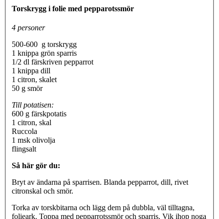
Torskrygg i folie med pepparotssmör
4 personer
500-600 g torskrygg
1 knippa grön sparris
1/2 dl färskriven pepparrot
1 knippa dill
1 citron, skalet
50 g smör
Till potatisen:
600 g färskpotatis
1 citron, skal
Ruccola
1 msk olivolja
flingsalt
Så här gör du:
Bryt av ändarna på sparrisen. Blanda pepparrot, dill, rivet
citronskal och smör.
Torka av torskbitarna och lägg dem på dubbla, väl tilltagna,
folieark. Toppa med pepparrotssmör och sparris. Vik ihop noga